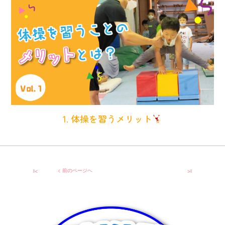
1. 体操を習うメリット
|<
< 前のページへ
>|