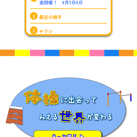
室開催！ 8月5日6日
最近の様子
チラシ
2026年４月から『料金改定のお
知らせ』
2024. 5. 13 『大会結果を更新し
ました！』
2024. 4. 10 『ついにISパルクー
ルスタジオ開講！』
2024. 1. 31 『 新しい体操場の駐
車場について』
2024. 1. 19 『 北九州初！大型パ