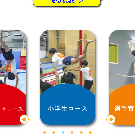
ルクール施設が4月オープ
ン！』
2024. 1. 11 『 ２月からレッスン
の時間が変更になります！』
2023. 12. 27『 ２月から新しい
体操場に移転します！』
2023. 12. 27『 大会結果を更新
しました！』
2023. 8. 18『夏休み期間の施設
開放DAYのご案内』
2023. 5. 23『テラコヤプラスに
紹介されました！』
2023. 4. 28『土曜日幼児コース
に新規ご入会で入会金が「0