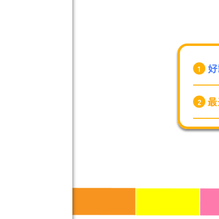
好
最
チ
2
2