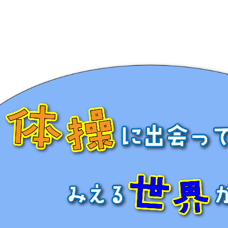
024. 4. 10 『ついにISパルクールスタジオ開講！』
024. 1. 31 『 新しい体操場の駐車場について』
024. 1. 19 『 北九州初！大型パルクール施設が4
024. 1. 11 『 ２月からレッスンの時間が変更にな
023. 12. 27『 ２月から新しい体操場に移転します
023. 12. 27『 大会結果を更新しました！』
023. 8. 18『夏休み期間の施設開放DAYのご案内』