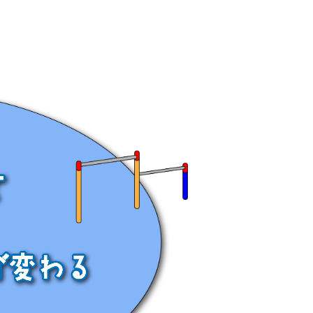
月オープン！』
ります！』
！』